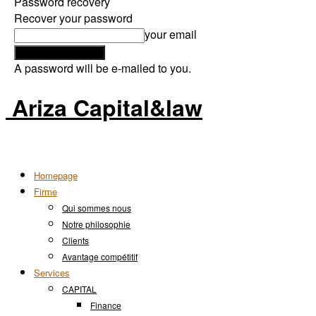
Password recovery
Recover your password
your email
A password will be e-mailed to you.
Ariza Capital&law
Homepage
Firme
Qui sommes nous
Notre philosophie
Clients
Avantage compétitif
Services
CAPITAL
Finance